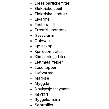
Dieselpartikkelfilter
Elektriske speil
Elektriske vinduer
Elvarme
Fast toalett
Frostfri vanntank
Gassalarm
Gulvvarme
Kjøleskap
Kjørecomputer
Klimaanlegg bildel
Lettmetallfelger
Løse tepper
Luftvarme
Markise
Myggdør
Navigasjonssystem
Røykfri
Ryggekamera
Sentrallås