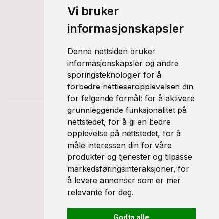
Våre merker
Vi bruker
Brukt
informasjonskapsler
Ny
Denne nettsiden bruker
Support
informasjonskapsler og andre
sporingsteknologier for å
Personvernerklæring
forbedre nettleseropplevelsen din
for følgende formål:
for å aktivere
grunnleggende funksjonalitet på
nettstedet
,
for å gi en bedre
opplevelse på nettstedet
,
for å
måle interessen din for våre
produkter og tjenester og tilpasse
markedsføringsinteraksjoner
,
for
å levere annonser som er mer
© 2026 Frosta Bil & Caravan
relevante for deg
.
Godta alle