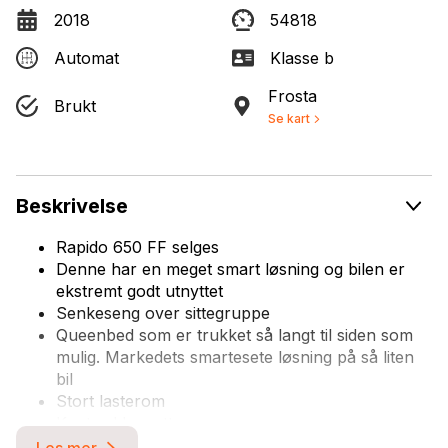
2018
54818
Automat
Klasse b
Frosta
Brukt
Se kart
Beskrivelse
Rapido 650 FF selges
Denne har en meget smart løsning og bilen er
ekstremt godt utnyttet
Senkeseng over sittegruppe
Queenbed som er trukket så langt til siden som
mulig. Markedets smartesete løsning på så liten
bil
Stort lasterom
Kantsydde matter
Gulvvarme