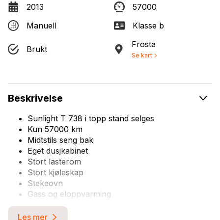
2013
57000
Manuell
Klasse b
Frosta
Brukt
Se kart
Beskrivelse
Sunlight T 738 i topp stand selges
Kun 57000 km
Midtstils seng bak
Eget dusjkabinet
Stort lasterom
Stort kjøleskap
Stekeovn
Gass og eloppvarming
Vi kan ta din Bobil, Caravan, personbil eller ATV i
Les mer