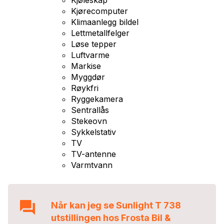
Kjøleskap
Kjørecomputer
Klimaanlegg bildel
Lettmetallfelger
Løse tepper
Luftvarme
Markise
Myggdør
Røykfri
Ryggekamera
Sentrallås
Stekeovn
Sykkelstativ
TV
TV-antenne
Varmtvann
Når kan jeg se
Sunlight T 738
utstillingen hos
Frosta Bil &