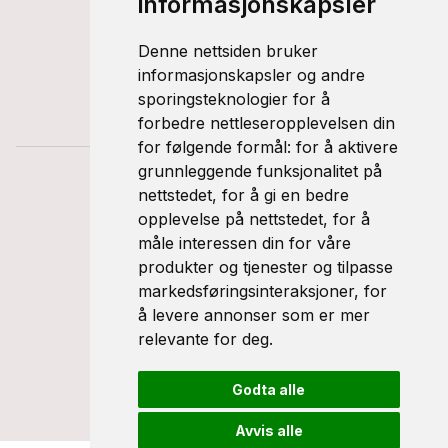
informasjonskapsler
Ny
Denne nettsiden bruker
Support
informasjonskapsler og andre
sporingsteknologier for å
Personvernerklæring
forbedre nettleseropplevelsen din
for følgende formål:
for å aktivere
grunnleggende funksjonalitet på
nettstedet
,
for å gi en bedre
opplevelse på nettstedet
,
for å
måle interessen din for våre
produkter og tjenester og tilpasse
markedsføringsinteraksjoner
,
for
å levere annonser som er mer
© 2026 Frosta Bil & Caravan
relevante for deg
.
Godta alle
Levert av
TIBE
Avvis alle