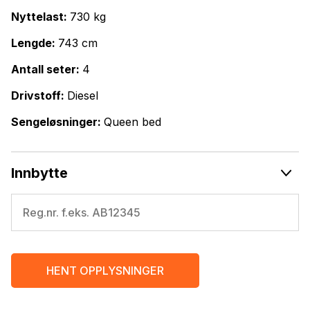
Bergsåsveien 19. Her er det salgsutstilling, butikk
Nyttelast:
730 kg
og
Lengde:
743 cm
Antall seter:
4
Drivstoff:
Diesel
Sengeløsninger:
Queen bed
Innbytte
HENT OPPLYSNINGER