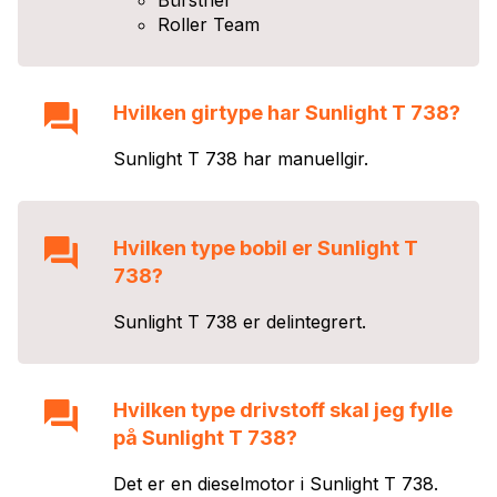
Roller Team
Hvilken girtype har
Sunlight T 738
?
Sunlight T 738
har
manuell
gir.
Hvilken type bobil er
Sunlight T
738
?
Sunlight T 738
er
delintegrert
.
Hvilken type drivstoff skal jeg fylle
på
Sunlight T 738
?
Det er en
diesel
motor i
Sunlight T 738
.