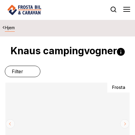
Hjem
Knaus campingvogner
Her 
Filter
Frosta